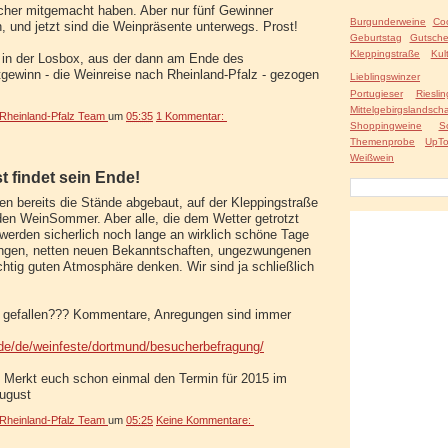
ucher mitgemacht haben. Aber nur fünf Gewinner
Burgunderweine
Co
 und jetzt sind die Weinpräsente unterwegs. Prost!
Geburtstag
Gutsche
Kleppingstraße
Kul
r in der Losbox, aus der dann am Ende des
ewinn - die Weinreise nach Rheinland-Pfalz - gezogen
Lieblingswinzer
Portugieser
Rieslin
Mittelgebirgslandscha
heinland-Pfalz Team
um
05:35
1 Kommentar:
Shoppingweine
S
Themenprobe
UpTo
Weißwein
t findet sein Ende!
 bereits die Stände abgebaut, auf der Kleppingstraße
 den WeinSommer. Aber alle, die dem Wetter getrotzt
werden sicherlich noch lange an wirklich schöne Tage
ungen, netten neuen Bekanntschaften, ungezwungenen
chtig guten Atmosphäre denken. Wir sind ja schließlich
ut gefallen??? Kommentare, Anregungen sind immer
e/de/weinfeste/dortmund/besucherbefragung/
 Merkt euch schon einmal den Termin für 2015 im
August
heinland-Pfalz Team
um
05:25
Keine Kommentare: