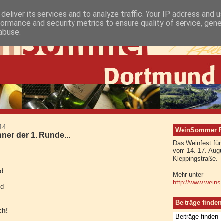
deliver its services and to analyze traffic. Your IP address and 
formance and security metrics to ensure quality of service, gen
abuse.
14
WeinSommer Rh
ner der 1. Runde...
Das Weinfest fü
:
vom 14.-17. Augu
Kleppingstraße.
nd
Mehr unter
http://www.wein
nd
Beiträge finde
ch!