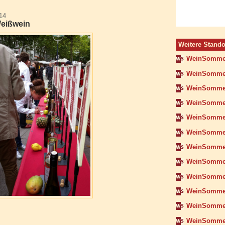
14
Weißwein
Weitere Stando
WeinSomme
WeinSommer
WeinSommer
WeinSomme
WeinSommer
WeinSomme
WeinSommer
WeinSomme
WeinSommer
WeinSomme
WeinSomme
WeinSommer