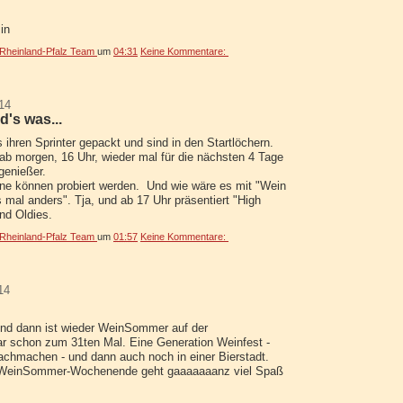
in
heinland-Pfalz Team
um
04:31
Keine Kommentare:
14
d's was...
 ihren Sprinter gepackt und sind in den Startlöchern.
 ab morgen, 16 Uhr, wieder mal für die nächsten 4 Tage
genießer.
ine können probiert werden.
Und wie wäre es mit "Wein
s mal anders".
Tja, und ab 17 Uhr präsentiert "High
nd Oldies.
heinland-Pfalz Team
um
01:57
Keine Kommentare:
14
 und dann ist wieder WeinSommer auf der
r schon zum 31ten Mal. Eine Generation Weinfest -
 nachmachen - und dann auch noch in einer Bierstadt.
m WeinSommer-Wochenende geht gaaaaaaanz viel Spaß