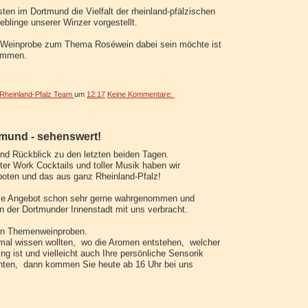
en im Dortmund die Vielfalt der rheinland-pfälzischen
eblinge unserer Winzer vorgestellt.
 Weinprobe zum Thema Roséwein dabei sein möchte ist
kommen.
heinland-Pfalz Team
um
12:17
Keine Kommentare:
und - sehenswert!
und Rückblick zu den letzten beiden Tagen.
ter Work Cocktails und toller Musik haben wir
boten und das aus ganz Rheinland-Pfalz!
lle Angebot schon sehr gerne wahrgenommen und
n der Dortmunder Innenstadt mit uns verbracht.
den Themenweinproben.
al wissen wollten, wo die Aromen entstehen, welcher
ng ist und vielleicht auch Ihre persönliche Sensorik
hten, dann kommen Sie heute ab 16 Uhr bei uns