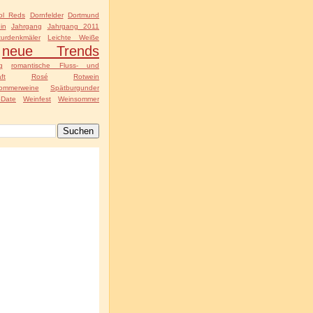
ol Reds
Dornfelder
Dortmund
in
Jahrgang
Jahrgang 2011
turdenkmäler
Leichte Weiße
neue Trends
g
romantische Fluss- und
ft
Rosé
Rotwein
ommerweine
Spätburgunder
Date
Weinfest
Weinsommer