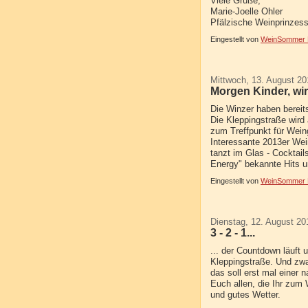
Viele Grüße,
Marie-Joelle Ohler
Pfälzische Weinprinzess
Eingestellt von
WeinSommer R
Mittwoch, 13. August 20
Morgen Kinder, wir
Die Winzer haben bereits
Die Kleppingstraße wird
zum Treffpunkt für Wein
Interessante 2013er We
tanzt im Glas - Cocktail
Energy" bekannte Hits u
Eingestellt von
WeinSommer R
Dienstag, 12. August 20
3 - 2 - 1...
... der Countdown läuft
Kleppingstraße. Und zwa
das soll erst mal einer
Euch allen, die Ihr zu
und gutes Wetter.