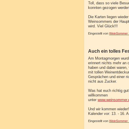
Toll, dass so viele Bes
konnten gezogen werden,
Die Karten liegen wiede
Weinsommers der Hauptg
wird. Viel Glück!!!
Eingestellt von
WeinSommer R
Auch ein tolles Fes
Am Montagmorgen wurden
erinnert nichts mehr an
haben und dabei waren, 
mit tollen Weinentdeck
Gesprächen und einer ri
nicht aus Zucker.
Was hat euch richtig g
willkommen
unter
www.weinsommer.d
Und wir kommen wieder!
Kalender vor: 13. - 16. 
Eingestellt von
WeinSommer R