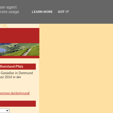
user-agent
erate usage
LEARN MORE
GOT IT
einland-Pfalz
r Genießer in Dortmund
st 2014 in der
sommer.de/dortmund/
n