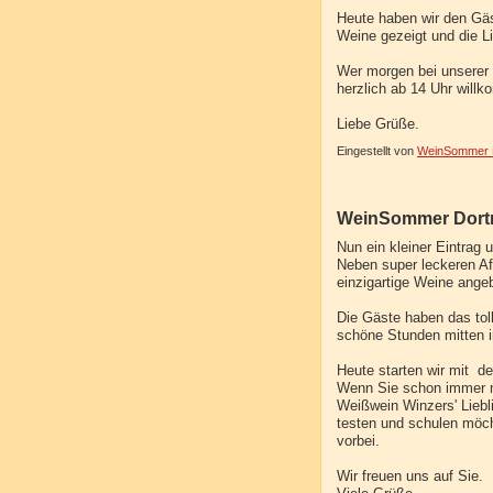
Heute haben wir den Gäst
Weine gezeigt und die Li
Wer morgen bei unserer
herzlich ab 14 Uhr will
Liebe Grüße.
Eingestellt von
WeinSommer R
WeinSommer Dortm
Nun ein kleiner Eintrag 
Neben super leckeren Af
einzigartige Weine ange
Die Gäste haben das to
schöne Stunden mitten i
Heute starten wir mit 
Wenn Sie schon immer m
Weißwein Winzers' Liebli
testen und schulen möc
vorbei.
Wir freuen uns auf Sie.